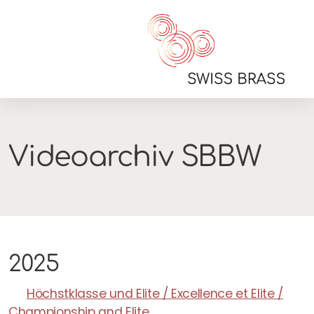
Allg. Informationen
Videoarchiv SBBW
Resultate
Videos
2025
SSQW 2026
Geschichte
Höchstklasse und Elite / Excellence et Elite /
Championship and Elite