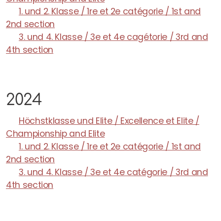
Archiv
1. und 2. Klasse / 1re et 2e catégorie / 1st and
2nd section
SSQW 2025
3. und 4. Klasse / 3e et 4e cagétorie / 3rd and
4th section
SSQW 2024
2024
Höchstklasse und Elite / Excellence et Elite /
Vorstand
Championship and Elite
1. und 2. Klasse / 1re et 2e catégorie / 1st and
Mitglieder
2nd section
3. und 4. Klasse / 3e et 4e catégorie / 3rd and
Kommissionen
4th section
Ehrenmitglieder
Verdienstauszeichnung