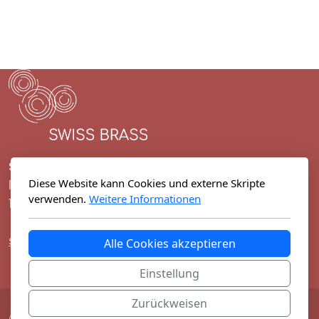
Schweizerischer Brass Band Verband
Diese Website kann Cookies und externe Skripte
Rue des Cordiers 2
verwenden.
Weitere Informationen
1635 La Tour-de-Trême
sekretariat@swissbrass.ch
Alle Cookies akzeptieren
Einstellung
Zurückweisen