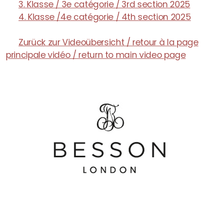
3. Klasse / 3e catégorie / 3rd section 2025
Archiv
4. Klasse /4e catégorie / 4th section 2025
SSQW 2025
Zurück zur Videoübersicht / retour à la page
SSQW 2024
principale vidéo / return to main video page
Vorstand
Mitglieder
Kommissionen
Ehrenmitglieder
Verdienstauszeichnung