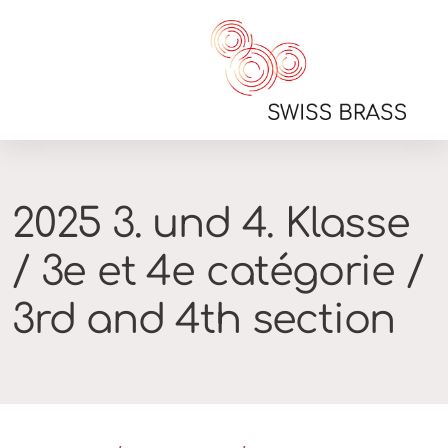
Allg. Informationen
2025 3. und 4. Klasse
Resultate
/ 3e et 4e catégorie /
Videos
3rd and 4th section
SSQW 2026
Geschichte