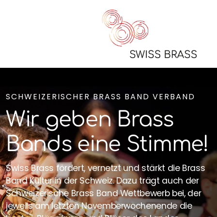
Allg. Informationen
SCHWEIZERISCHER BRASS BAND VERBAND
Resultate
Wir geben Brass
Videos
Bands eine Stimme!
Swiss Brass fördert, vernetzt und stärkt die Brass
Band Kultur in der Schweiz. Dazu trägt auch der
SSQW 2026
Schweizerische Brass Band Wettbewerb bei, der
Geschichte
jeweils am letzten Novemberwochenende die